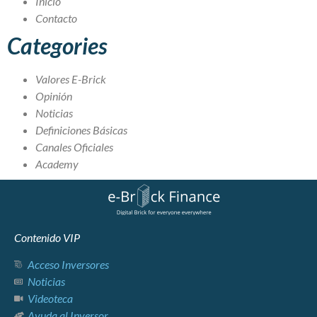
Inicio
Contacto
Categories
Valores E-Brick
Opinión
Noticias
Definiciones Básicas
Canales Oficiales
Academy
Contenido VIP
Acceso Inversores
Noticias
Videoteca
Ayuda al Inversor