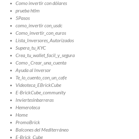
Como invertir con dólares
prueba htlm
5Pasos
como_invertir con_usdc
Como_invertir_con_euros
Lista_Inversores_Autorizados
Supera_tu_KYC
Crea_tu_wallet_facil_y_segura
Como _Crear_una_cuenta
Ayuda al Inversor
Te_lo_cuento_con_un_cafe
Videoteca_EBrickCube
E-BrickCube_community
Inviertesinbarreras
Hemeroteca
Home
PromoBrick
Balcones del Mediterráneo
E-Brick_Cube