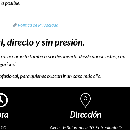
cia
posible.
Política de Privacidad
 directo y sin presión.
rarte
cómo
tú
también
puedes
invertir
desde
donde
estés,
con
guridad.
ofesional,
para
quienes
buscan
ir
un
paso
más
allá.
ora
Dirección
:00
Avda. de Salamanca 10, Entreplanta D