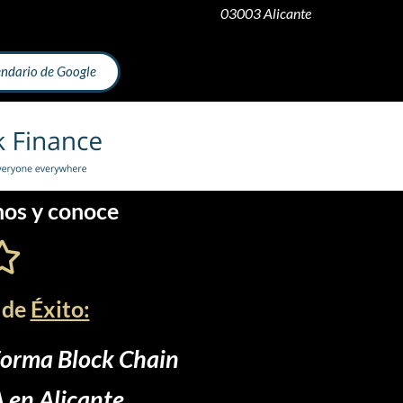
03003 Alicante
endario de Google
os y conoce
 de
Éxito:
forma Block Chain
A
en Alicante