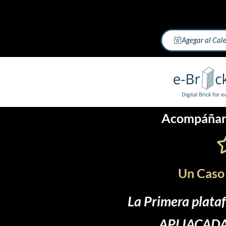
Agegar al Cal
Acompáñan
Un Caso
La Primera plata
APLIACAD