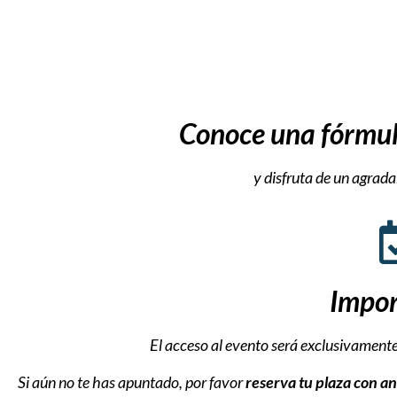
Conoce una fórmula
y disfruta de un agrada
Impor
El
acceso
al
evento
será
exclusivament
Si
aún
no
te
has
apuntado,
por
favor
reserva
tu
plaza
con
an