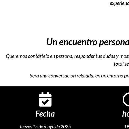
experien
Un encuentro personal,
Queremos
contártelo
en
persona,
responder
tus
dudas
y
most
total
se
Será
una
conversación
relajada,
en
un
entorno
pr
Fecha
h
Jueves 15 de mayo de 2025
19